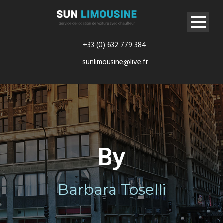
+33 (0) 632 779 384
sunlimousine@live.fr
By
Barbara Toselli