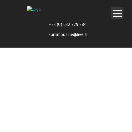
+33 (0) 632 779 384
sunlimousine@live.fr
Transferts
aéroports