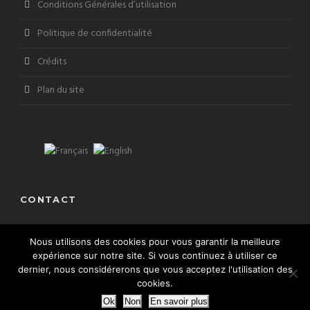
Conditions Générales d’utilisation
Politique de confidentialité
Crédits
Plan du site
CONTACT
Adresse: Hauts de Monte Carlo 06240 Beausoleil
Nous utilisons des cookies pour vous garantir la meilleure
+33 (0) 632 779 384
expérience sur notre site. Si vous continuez à utiliser ce
dernier, nous considérerons que vous acceptez l'utilisation des
sunlimousine@live.fr
cookies.
Ok
Non
En savoir plus