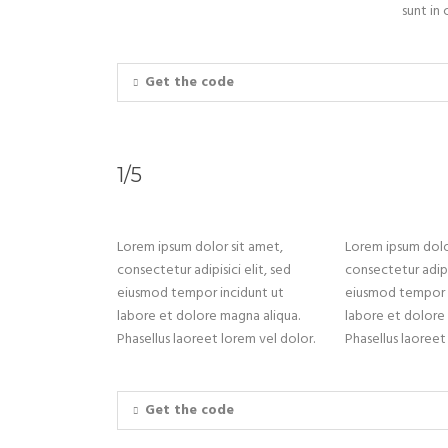
sunt in 
Get the code
1/5
Lorem ipsum dolor sit amet,
Lorem ipsum dolo
consectetur adipisici elit, sed
consectetur adipis
eiusmod tempor incidunt ut
eiusmod tempor i
labore et dolore magna aliqua.
labore et dolore
Phasellus laoreet lorem vel dolor.
Phasellus laoreet
Get the code