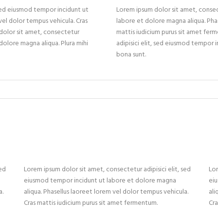
 sed eiusmod tempor incidunt ut
Lorem ipsum dolor sit amet, consect
vel dolor tempus vehicula. Cras
labore et dolore magna aliqua. Phas
dolor sit amet, consectetur
mattis iudicium purus sit amet fer
 dolore magna aliqua. Plura mihi
adipisici elit, sed eiusmod tempor 
bona sunt.
sed
Lorem ipsum dolor sit amet, consectetur adipisici elit, sed
Lor
eiusmod tempor incidunt ut labore et dolore magna
ei
a.
aliqua. Phasellus laoreet lorem vel dolor tempus vehicula.
ali
Cras mattis iudicium purus sit amet fermentum.
Cra