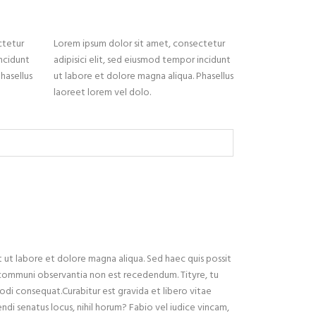
ctetur
Lorem ipsum dolor sit amet, consectetur
incidunt
adipisici elit, sed eiusmod tempor incidunt
hasellus
ut labore et dolore magna aliqua. Phasellus
laoreet lorem vel dolo.
t ut labore et dolore magna aliqua. Sed haec quis possit
A communi observantia non est recedendum. Tityre, tu
odi consequat.Curabitur est gravida et libero vitae
endi senatus locus, nihil horum? Fabio vel iudice vincam,