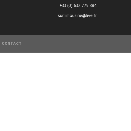
+33 (0) 632 779 384
sunlimousine@live.fr
CONTACT
de