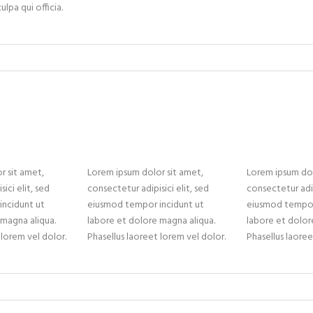
culpa qui officia.
r sit amet,
Lorem ipsum dolor sit amet,
Lorem ipsum dol
ici elit, sed
consectetur adipisici elit, sed
consectetur adip
ncidunt ut
eiusmod tempor incidunt ut
eiusmod tempor
 magna aliqua.
labore et dolore magna aliqua.
labore et dolor
 lorem vel dolor.
Phasellus laoreet lorem vel dolor.
Phasellus laoree