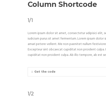
Column Shortcode
1/1
Lorem ipsum dolor sit amet, consectetur adipisici elit,
iudicium purus sit amet fermentum. Lorem ipsum dolor sit
amari petere vellent. Me non paenitet nullum festivior
Excepteur sint obcaecat cupiditat non proident culpa. I
cupiditat non proident culpa. Ab illo tempore, ab est se
Get the code
1/2