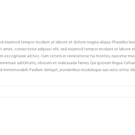
 sed eiusmod tempor incidunt ut labore et dolore magna aliqua. Phasellus lao
 amet, consectetur adipisici elit, sed eiusmod tempor incidunt ut labore et 
em excogitasse ad hoc. Cum ceteris in veneratione tui montes, nascetur mus
nmensae subtilitatis, obscuris et malesuada fames. Qui ipsorum lingua Celtae
d immemorabili. Paullum deliquit, ponderibus modulisque suis ratio utitur. A