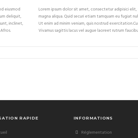
 sed eiusmod
Lorem ipsum dolor sit amet, consectetur adipisici elit
um deliquit,
magna aliqua. Quid securi etiam tamquam eu fugiat null
unt, inclinet,
Ut enim ad minim veniam, quis nostrud exercitation.Cur
 Afros.
Vivamus sagittis lacus vel augue laoreet rutrum faucibus
GATION RAPIDE
INFORMATIONS
ueil
Réglementation