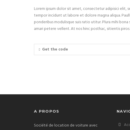
Lorem ipsum dolor sit amet, consectetur adipisici elit,
tempor incidunt ut labore et dolore magna aliqua. Paull
ponderibus modulisque suis ratio utitur. Plura mihi bona s
amari petere vellent. At nos hinc posthac, sitientis piros
Get the code
A PROPOS
NAVI
Acc
Société de location de voiture avec