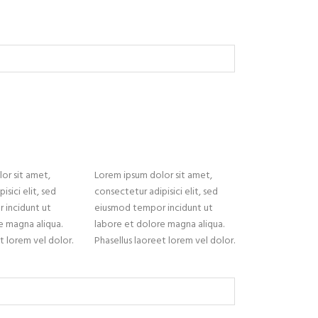
or sit amet,
Lorem ipsum dolor sit amet,
isici elit, sed
consectetur adipisici elit, sed
 incidunt ut
eiusmod tempor incidunt ut
e magna aliqua.
labore et dolore magna aliqua.
t lorem vel dolor.
Phasellus laoreet lorem vel dolor.