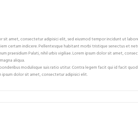
 sit amet, consectetur adipisici elit, sed eiusmod tempor incidunt ut labore
 diem certam indicere. Pellentesque habitant morbi tristique senectus et netu
num praesidium Palati, nihil urbis vigiliae. Lorem ipsum dolor sit amet, conse
 magna aliqua.
 ponderibus modulisque suis ratio utitur. Contra legem facit qui id facit quod
ipsum dolor sit amet, consectetur adipisici elit.