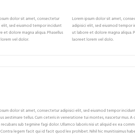
psum dolor sit amet, consectetur
Lorem ipsum dolor sit amet, conse
ci elit, sed eiusmod tempor incidunt
adipisici elit, sed eiusmod tempor 
re et dolore magna aliqua. Phasellus
ut labore et dolore magna aliqua. P
 lorem vel dolor.
laoreet lorem vel dolo.
psum dolor sit amet, consectetur adipisici elit, sed eiusmod tempor incidun
dus aestimare tellus. Cum ceteris in veneratione tui montes, nascetur mus. 
 recubans sub tegmine fagi dolor. Ullamco laboris nisi ut aliquid ex ea comm
 Contra legem facit qui id facit quod lex prohibet. Nihil hic munitissimus hab