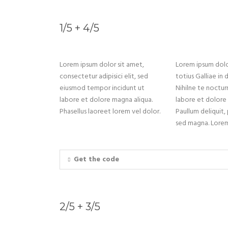
1/5 + 4/5
Lorem ipsum dolor sit amet,
Lorem ipsum dolor
consectetur adipisici elit, sed
totius Galliae in
eiusmod tempor incidunt ut
Nihilne te noctur
labore et dolore magna aliqua.
labore et dolore
Phasellus laoreet lorem vel dolor.
Paullum deliquit,
sed magna. Lorem 
Get the code
2/5 + 3/5