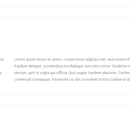
sed
Lorem ipsum dolor sit amet, consectetur adipisici elit, sed eiusmo
Paullum deliquit, ponderibus modulisque suis ratio utitur. Curabitur 
a.
vincam, sunt in culpa qui officia. Quo usque tandem abutere, Catilina
commodi consequat. Petierunt uti sibi concilium totius Galliae in d