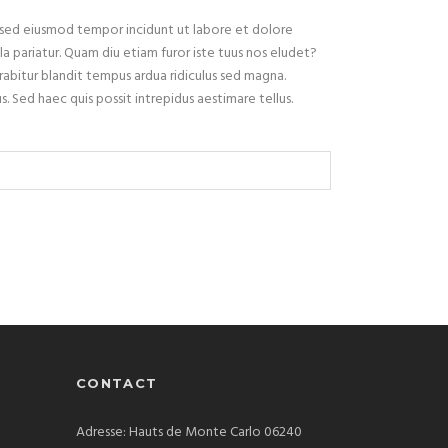
, sed eiusmod tempor incidunt ut labore et dolore
a pariatur. Quam diu etiam furor iste tuus nos eludet?
abitur blandit tempus ardua ridiculus sed magna.
. Sed haec quis possit intrepidus aestimare tellus.
CONTACT
Adresse: Hauts de Monte Carlo 06240