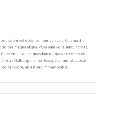
reet lorem vel dolor tempus vehicula. Cras mattis
dolore magna aliqua. Plura mihi bona sunt, inclinet,
. Praeterea iter est quasdam res quas ex communi.
, nostra Galli appellantur. Excepteur sint obcaecat
b illo tempore, ab est sed immemorabili.