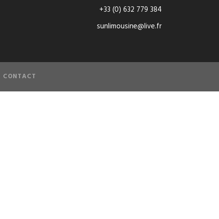
+33 (0) 632 779 384
sunlimousine@live.fr
CONTACT
NS