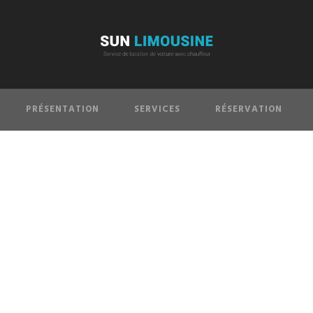
PRÉSENTATION
SERVICES
RÉSERVATION
UR FLEET / 4 COLUM
We offer you a super VIP experience in middle of New York.