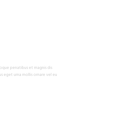
U WILL
EXPERIENCE
toque penatibus et magnis dis
us eget urna mollis ornare vel eu