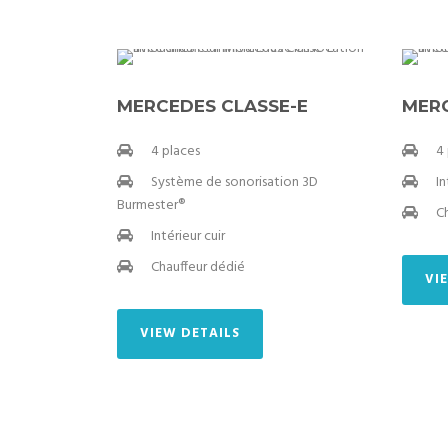
MERCEDES CLASSE-E
MERC
4 places
4
Système de sonorisation 3D
In
Burmester®
C
Intérieur cuir
Chauffeur dédié
VI
VIEW DETAILS