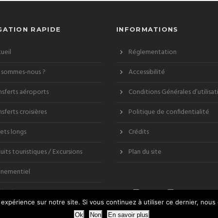
GATION RAPIDE
INFORMATIONS
ueil
Réglementation
 sommes-nous ?
Accessibilité
nsferts aéroports
Conditions Générales d’utilisat
nsferts croisières
Politique de confidentialité
jets longs
Crédits
cuits touristiques / Excursions
Plan du site
nementiel
ntact
 expérience sur notre site. Si vous continuez à utiliser ce dernier, nous
Ok
Non
En savoir plus