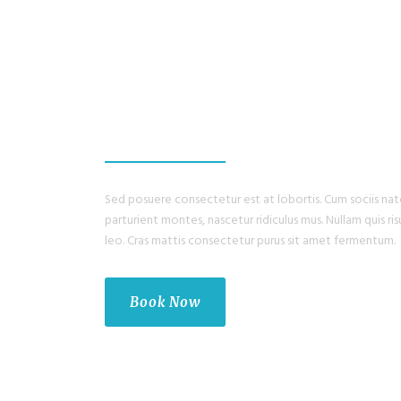
WE PROMISE, YO
HAVE THE BEST 
Sed posuere consectetur est at lobortis. Cum sociis na
parturient montes, nascetur ridiculus mus. Nullam quis ris
leo. Cras mattis consectetur purus sit amet fermentum.
Book Now