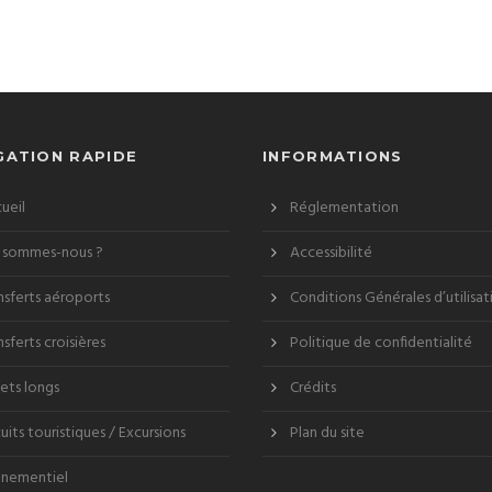
GATION RAPIDE
INFORMATIONS
ueil
Réglementation
 sommes-nous ?
Accessibilité
nsferts aéroports
Conditions Générales d’utilisat
nsferts croisières
Politique de confidentialité
jets longs
Crédits
cuits touristiques / Excursions
Plan du site
nementiel