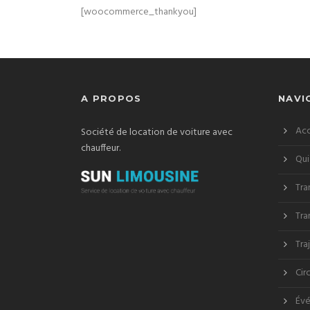
[woocommerce_thankyou]
A PROPOS
NAVI
Acc
Société de location de voiture avec
chauffeur.
Qui
Tra
Tra
Tra
Cir
Évé