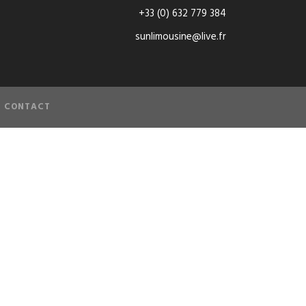
+33 (0) 632 779 384
sunlimousine@live.fr
CONTACT