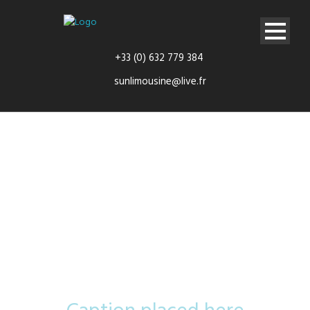
+33 (0) 632 779 384
sunlimousine@live.fr
Video inside
this post