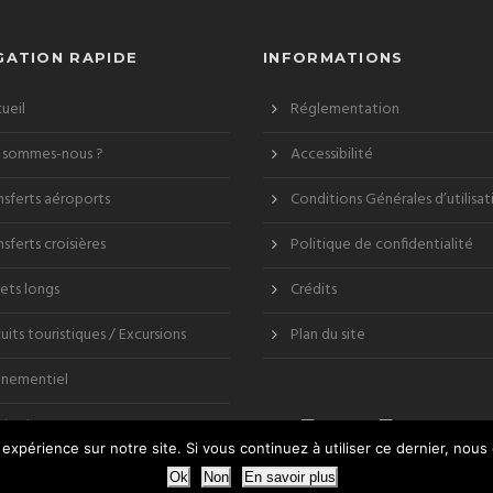
GATION RAPIDE
INFORMATIONS
ueil
Réglementation
 sommes-nous ?
Accessibilité
nsferts aéroports
Conditions Générales d’utilisat
nsferts croisières
Politique de confidentialité
jets longs
Crédits
cuits touristiques / Excursions
Plan du site
nementiel
ntact
 expérience sur notre site. Si vous continuez à utiliser ce dernier, nous
Ok
Non
En savoir plus