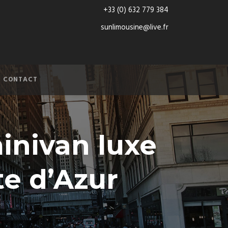
+33 (0) 632 779 384
sunlimousine@live.fr
CONTACT
inivan luxe
te d’Azur