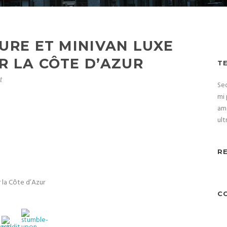
URE ET MINIVAN LUXE
R LA CÔTE D’AZUR
T
t
Sed
mi 
ame
ult
R
r la Côte d’Azur
C