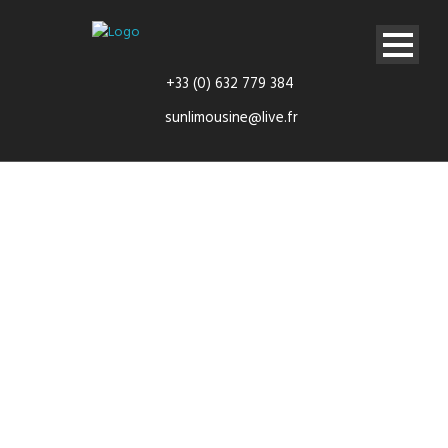
+33 (0) 632 779 384
sunlimousine@live.fr
flotte Sun
Limousine :