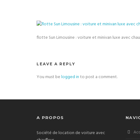
flotte Sun Limousine : voiture et minivan luxe avec chau
LEAVE A REPLY
You must be
logged in
to post a comment.
A PROPOS
NAVI
Acc
Société de location de voiture avec