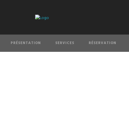
PRÉSENTATION
SERVICES
RÉSERVATION
un Limousine : v
an luxe avec cha