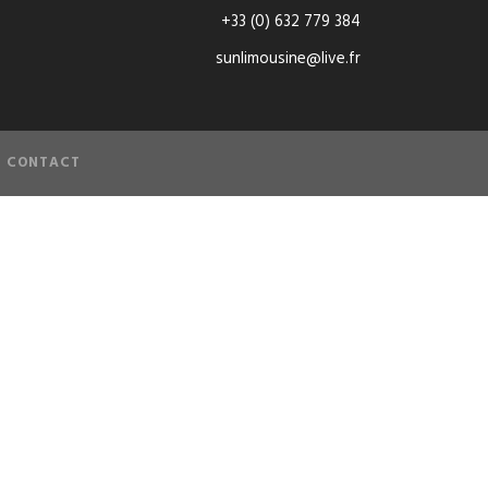
+33 (0) 632 779 384
sunlimousine@live.fr
CONTACT
oiture et
uffeur