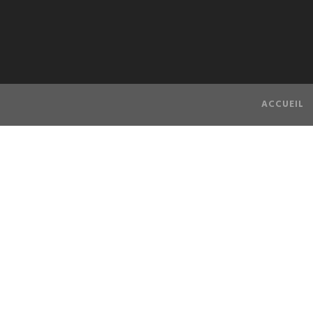
ACCUEIL
flotte S
miniv