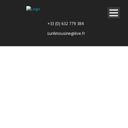
+33 (0) 632 779 384
sunlimousine@live.fr
Limousine
avec