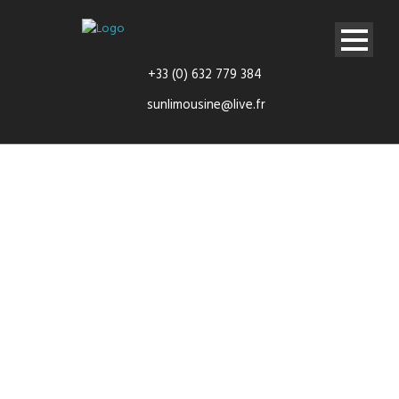
+33 (0) 632 779 384
sunlimousine@live.fr
slider-divider